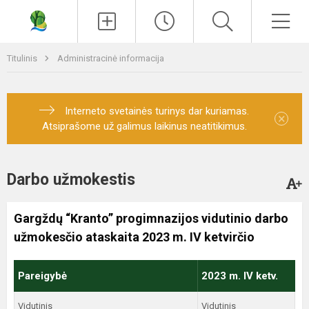
Paieška
Men
Titulinis
Administracinė informacija
Interneto svetainės turinys dar kuriamas.
×
Atsiprašome už galimus laikinus neatitikimus.
Darbo užmokestis
Gargždų “Kranto” progimnazijos vidutinio darbo
užmokesčio ataskaita 2023 m. IV ketvirčio
Pareigybė
2023 m. IV ketv.
Vidutinis
Vidutinis