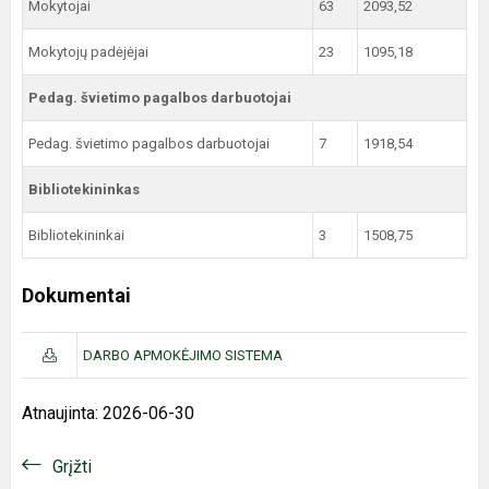
Mokytojai
63
2093,52
Mokytojų padėjėjai
23
1095,18
Pedag. švietimo pagalbos darbuotojai
Pedag. švietimo pagalbos darbuotojai
7
1918,54
Bibliotekininkas
Bibliotekininkai
3
1508,75
Dokumentai
DARBO APMOKĖJIMO SISTEMA
Atnaujinta: 2026-06-30
Grįžti