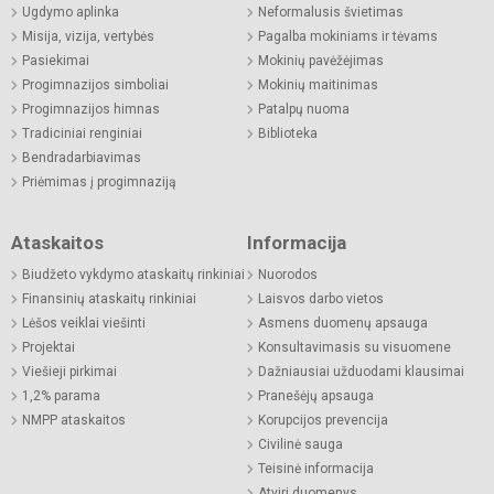
Ugdymo aplinka
Neformalusis švietimas
Misija, vizija, vertybės
Pagalba mokiniams ir tėvams
Pasiekimai
Mokinių pavėžėjimas
Progimnazijos simboliai
Mokinių maitinimas
Progimnazijos himnas
Patalpų nuoma
Tradiciniai renginiai
Biblioteka
Bendradarbiavimas
Priėmimas į progimnaziją
Ataskaitos
Informacija
Biudžeto vykdymo ataskaitų rinkiniai
Nuorodos
Finansinių ataskaitų rinkiniai
Laisvos darbo vietos
Lėšos veiklai viešinti
Asmens duomenų apsauga
Projektai
Konsultavimasis su visuomene
Viešieji pirkimai
Dažniausiai užduodami klausimai
1,2% parama
Pranešėjų apsauga
NMPP ataskaitos
Korupcijos prevencija
Civilinė sauga
Teisinė informacija
Atviri duomenys