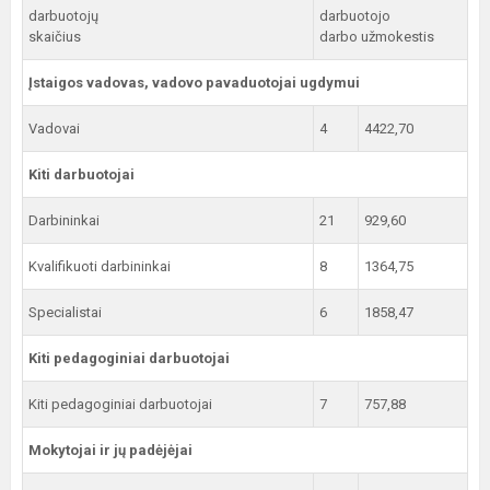
darbuotojų
darbuotojo
skaičius
darbo užmokestis
Įstaigos vadovas, vadovo pavaduotojai ugdymui
Vadovai
4
4422,70
Kiti darbuotojai
Darbininkai
21
929,60
Kvalifikuoti darbininkai
8
1364,75
Specialistai
6
1858,47
Kiti pedagoginiai darbuotojai
Kiti pedagoginiai darbuotojai
7
757,88
Mokytojai ir jų padėjėjai