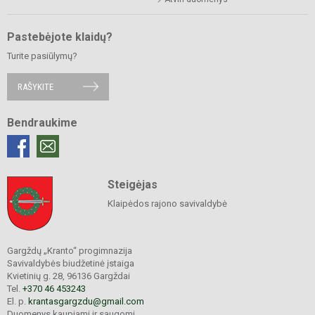
Pastebėjote klaidų?
Turite pasiūlymų?
RAŠYKITE
Bendraukime
Steigėjas
Klaipėdos rajono savivaldybė
Gargždų „Kranto“ progimnazija
Savivaldybės biudžetinė įstaiga
Kvietinių g. 28, 96136 Gargždai
Tel.
+370 46 453243
El. p.
krantasgargzdu@gmail.com
Duomenys kaupiami ir saugomi