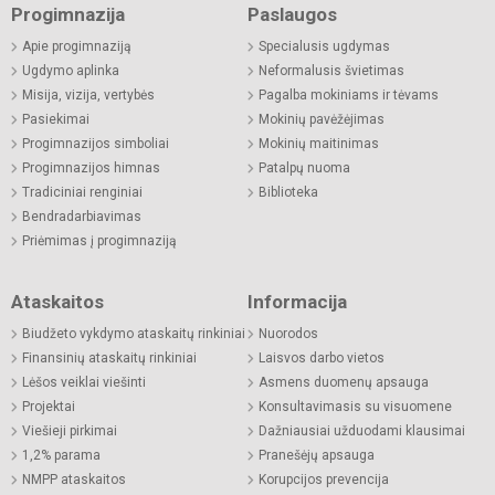
Progimnazija
Paslaugos
Apie progimnaziją
Specialusis ugdymas
Ugdymo aplinka
Neformalusis švietimas
Misija, vizija, vertybės
Pagalba mokiniams ir tėvams
Pasiekimai
Mokinių pavėžėjimas
Progimnazijos simboliai
Mokinių maitinimas
Progimnazijos himnas
Patalpų nuoma
Tradiciniai renginiai
Biblioteka
Bendradarbiavimas
Priėmimas į progimnaziją
Ataskaitos
Informacija
Biudžeto vykdymo ataskaitų rinkiniai
Nuorodos
Finansinių ataskaitų rinkiniai
Laisvos darbo vietos
Lėšos veiklai viešinti
Asmens duomenų apsauga
Projektai
Konsultavimasis su visuomene
Viešieji pirkimai
Dažniausiai užduodami klausimai
1,2% parama
Pranešėjų apsauga
NMPP ataskaitos
Korupcijos prevencija