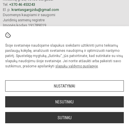
Tel.
+370 46 453243
El. p.
krantasgargzdu@gmail.com
Duomenys kaupiami ir saugomi
Juridinių asmenų registre
Įmonės kodas 191789019
Šioje svetainėje naudojame slapukus siekdami užtikrinti jums teikiamų
© 2023. Gargždų „Kranto“ progimnazija. Visos teisės saugomos.
Kopijuoti turinį be raštiško įstaigos administracijos sutikimo griežtai draudžiama.
paslaugų kokybę, analizuoti svetainės naudojimą ir optimizuoti naršymo
patirtį. Spustelėję mygtuką „Sutinku“, jūs patvirtinate, kad sutinkate su visų
Prieinamumo paraiška
Slapukų valdymas
slapukų naudojimu šioje svetainėje. Jei norite atšaukti arba pakeisti savo
sutikimus, prašome apsilankyti
slapukų valdymo puslapyje
.
Sumanus būdas atnaujinti
mokyklos interneto
svetainę
NUSTATYMAI
NESUTINKU
SUTINKU