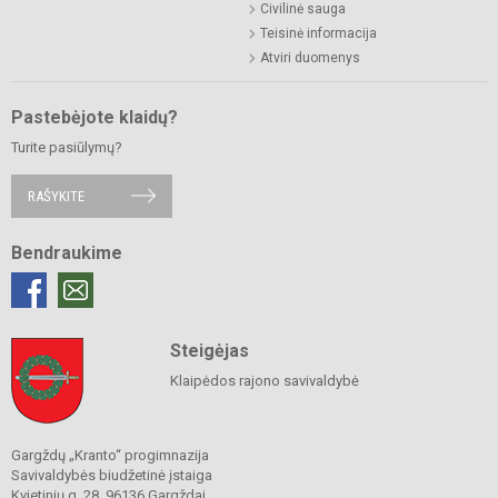
Civilinė sauga
Teisinė informacija
Atviri duomenys
Pastebėjote klaidų?
Turite pasiūlymų?
RAŠYKITE
Bendraukime
Steigėjas
Klaipėdos rajono savivaldybė
Gargždų „Kranto“ progimnazija
Savivaldybės biudžetinė įstaiga
Kvietinių g. 28, 96136 Gargždai