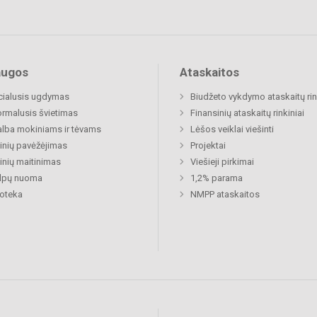
augos
Ataskaitos
cialusis ugdymas
Biudžeto vykdymo ataskaitų rin
rmalusis švietimas
Finansinių ataskaitų rinkiniai
lba mokiniams ir tėvams
Lėšos veiklai viešinti
nių pavėžėjimas
Projektai
nių maitinimas
Viešieji pirkimai
alpų nuoma
1,2% parama
ioteka
NMPP ataskaitos