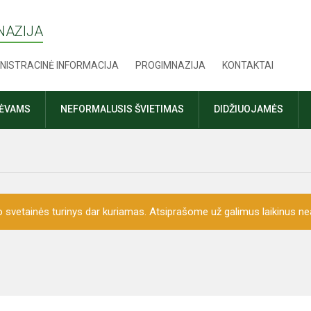
NAZIJA
NISTRACINĖ INFORMACIJA
PROGIMNAZIJA
KONTAKTAI
TĖVAMS
NEFORMALUSIS ŠVIETIMAS
DIDŽIUOJAMĖS
o svetainės turinys dar kuriamas. Atsiprašome už galimus laikinus nea