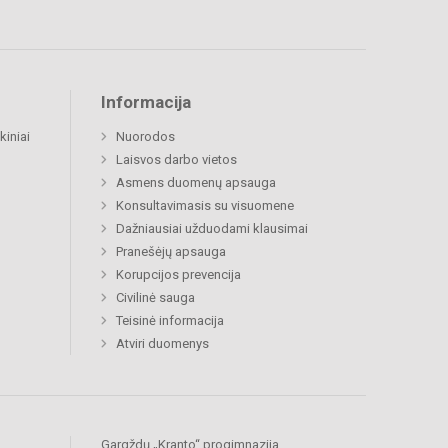
Informacija
kiniai
Nuorodos
Laisvos darbo vietos
Asmens duomenų apsauga
Konsultavimasis su visuomene
Dažniausiai užduodami klausimai
Pranešėjų apsauga
Korupcijos prevencija
Civilinė sauga
Teisinė informacija
Atviri duomenys
Gargždų „Kranto“ progimnazija