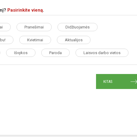
snį?
Pasirinkite vieną
.
ai
Pranešimai
Didžiuojamės
bu!
Kvietimai
Aktualijos
Išvykos
Paroda
Laisvos darbo vietos
KITAS