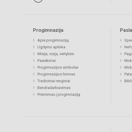
Progimnazija
Pasl
Apie progimnaziją
Spe
Ugdymo aplinka
Nefo
Misija, vizija, vertybės
Paga
Pasiekimai
Moki
Progimnazijos simboliai
Moki
Progimnazijos himnas
Pat
Tradiciniai renginiai
Bibl
Bendradarbiavimas
Priėmimas į progimnaziją