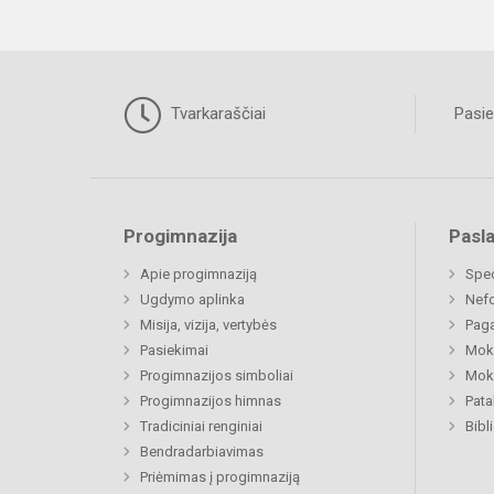
Tvarkaraščiai
Pasie
Progimnazija
Pasl
Apie progimnaziją
Spe
Ugdymo aplinka
Nefo
Misija, vizija, vertybės
Paga
Pasiekimai
Moki
Progimnazijos simboliai
Moki
Progimnazijos himnas
Pat
Tradiciniai renginiai
Bibl
Bendradarbiavimas
Priėmimas į progimnaziją