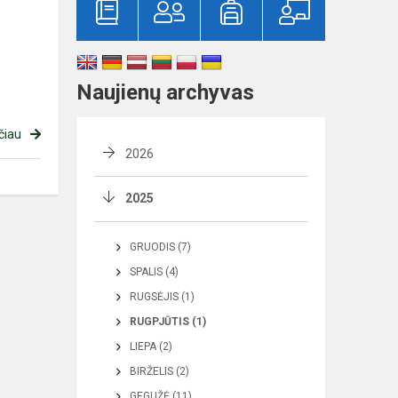
Naujienų archyvas
čiau
2026
2025
GRUODIS (7)
SPALIS (4)
RUGSĖJIS (1)
RUGPJŪTIS (1)
LIEPA (2)
BIRŽELIS (2)
GEGUŽĖ (11)