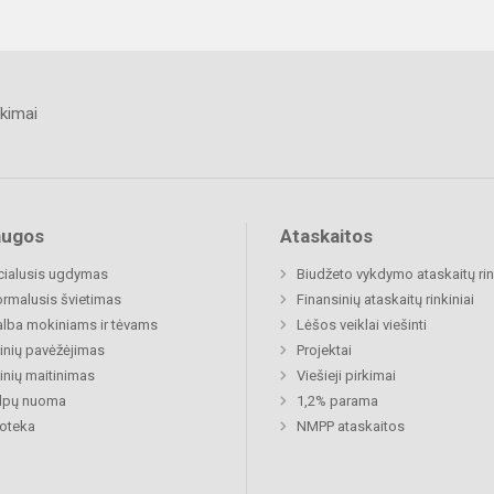
kimai
augos
Ataskaitos
cialusis ugdymas
Biudžeto vykdymo ataskaitų rin
rmalusis švietimas
Finansinių ataskaitų rinkiniai
lba mokiniams ir tėvams
Lėšos veiklai viešinti
nių pavėžėjimas
Projektai
nių maitinimas
Viešieji pirkimai
alpų nuoma
1,2% parama
ioteka
NMPP ataskaitos