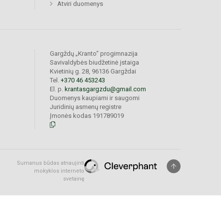
Atviri duomenys
Gargždų „Kranto“ progimnazija
Savivaldybės biudžetinė įstaiga
Kvietinių g. 28, 96136 Gargždai
Tel.
+370 46 453243
El. p.
krantasgargzdu@gmail.com
Duomenys kaupiami ir saugomi
Juridinių asmenų registre
Įmonės kodas 191789019
Sumanus būdas atnaujinti
mokyklos interneto
svetainę