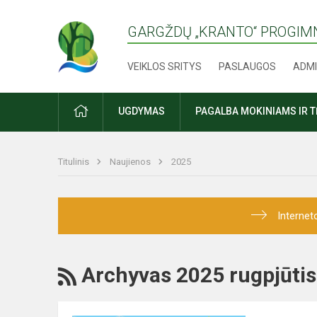
GARGŽDŲ „KRANTO“ PROGIM
VEIKLOS SRITYS
PASLAUGOS
ADMI
PRADŽIA
UGDYMAS
PAGALBA MOKINIAMS IR 
Titulinis
Naujienos
2025
Internet
RSS
Archyvas 2025 rugpjūtis