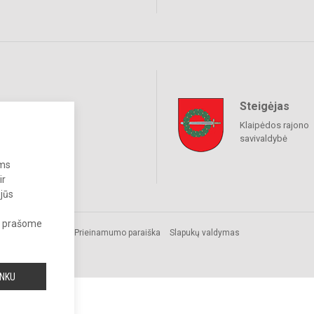
Steigėjas
raukime
Klaipėdos rajono
savivaldybė
ums
ir
 jūs
s, prašome
Prieinamumo paraiška
Slapukų valdymas
INKU