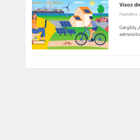
Visos
Visos d
dienos
Paskelbta:
mokyklos
projektas
Gargždų „K
administra