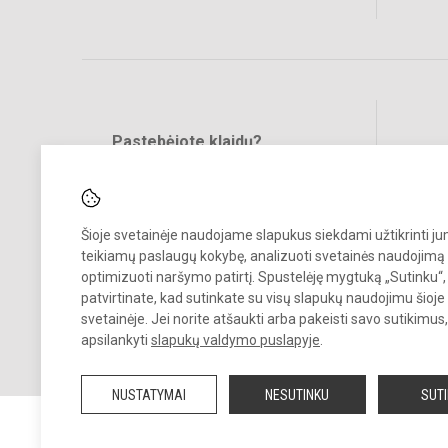
Pastebėjote klaidų?
Bend
Turite pasiūlymų?
RAŠYKITE
Šioje svetainėje naudojame slapukus siekdami užtikrinti j
teikiamų paslaugų kokybę, analizuoti svetainės naudojimą 
optimizuoti naršymo patirtį. Spustelėję mygtuką „Sutinku“,
patvirtinate, kad sutinkate su visų slapukų naudojimu šioje
svetainėje. Jei norite atšaukti arba pakeisti savo sutikimu
© 2023. Gargždų „Kranto“ progimnazija. Visos teisės saugomos.
apsilankyti
slapukų valdymo puslapyje
.
Kopijuoti turinį be raštiško įstaigos administracijos sutikimo griežtai
draudžiama.
NUSTATYMAI
NESUTINKU
SUT