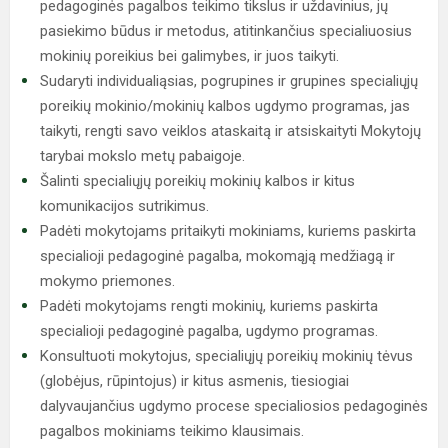
pedagoginės pagalbos teikimo tikslus ir uždavinius, jų
pasiekimo būdus ir metodus, atitinkančius specialiuosius
mokinių poreikius bei galimybes, ir juos taikyti.
Sudaryti individualiąsias, pogrupines ir grupines specialiųjų
poreikių mokinio/mokinių kalbos ugdymo programas, jas
taikyti, rengti savo veiklos ataskaitą ir atsiskaityti Mokytojų
tarybai mokslo metų pabaigoje.
Šalinti specialiųjų poreikių mokinių kalbos ir kitus
komunikacijos sutrikimus.
Padėti mokytojams pritaikyti mokiniams, kuriems paskirta
specialioji pedagoginė pagalba, mokomąją medžiagą ir
mokymo priemones.
Padėti mokytojams rengti mokinių, kuriems paskirta
specialioji pedagoginė pagalba, ugdymo programas.
Konsultuoti mokytojus, specialiųjų poreikių mokinių tėvus
(globėjus, rūpintojus) ir kitus asmenis, tiesiogiai
dalyvaujančius ugdymo procese specialiosios pedagoginės
pagalbos mokiniams teikimo klausimais.