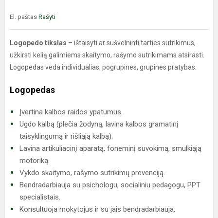
El. paštas
Rašyti
Logopedo tikslas
– ištaisyti ar sušvelninti tarties sutrikimus,
užkirsti kelią galimiems skaitymo, rašymo sutrikimams atsirasti.
Logopedas veda individualias, pogrupines, grupines pratybas.
Logopedas
Įvertina kalbos raidos ypatumus.
Ugdo kalbą (plečia žodyną, lavina kalbos gramatinį
taisyklingumą ir rišliąją kalbą).
Lavina artikuliacinį aparatą, foneminį suvokimą, smulkiąją
motoriką.
Vykdo skaitymo, rašymo sutrikimų prevenciją.
Bendradarbiauja su psichologu, socialiniu pedagogu, PPT
specialistais.
Konsultuoja mokytojus ir su jais bendradarbiauja.