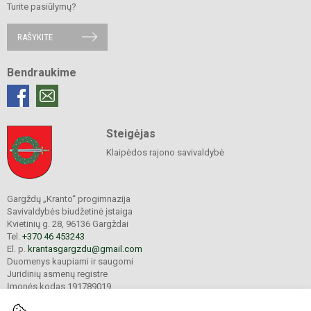
Turite pasiūlymų?
RAŠYKITE
Bendraukime
Steigėjas
Klaipėdos rajono savivaldybė
Gargždų „Kranto“ progimnazija
Savivaldybės biudžetinė įstaiga
Kvietinių g. 28, 96136 Gargždai
Tel.
+370 46 453243
El. p.
krantasgargzdu@gmail.com
Duomenys kaupiami ir saugomi
Juridinių asmenų registre
Įmonės kodas 191789019