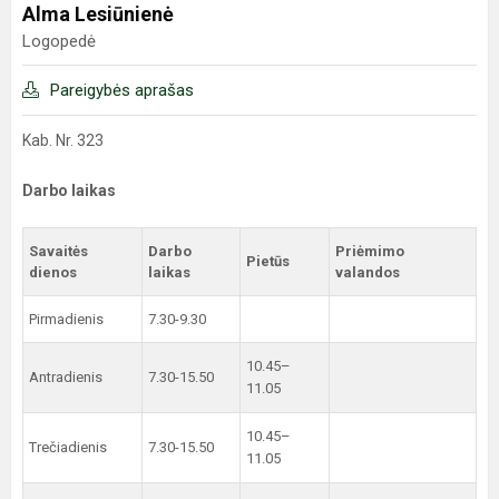
Alma Lesiūnienė
Logopedė
Pareigybės aprašas
Kab. Nr. 323
Darbo laikas
Savaitės
Darbo
Priėmimo
Pietūs
dienos
laikas
valandos
Pirmadienis
7.30-9.30
10.45–
Antradienis
7.30-15.50
11.05
10.45–
Trečiadienis
7.30-15.50
11.05