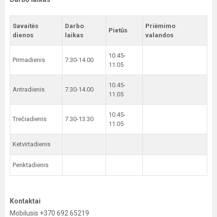
Savaitės
Darbo
Priėmimo
Pietūs
dienos
laikas
valandos
10.45-
Pirmadienis
7.30-14.00
11.05
10.45-
Antradienis
7.30-14.00
11.05
10.45-
Trečiadienis
7.30-13.30
11.05
Ketvirtadienis
Penktadienis
Kontaktai
Mobilusis +370 692 65219