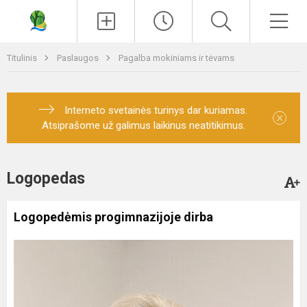
Paieška
Men
Titulinis
Paslaugos
Pagalba mokiniams ir tėvams
Interneto svetainės turinys dar kuriamas.
×
Atsiprašome už galimus laikinus neatitikimus.
Logopedas
Logopedėmis progimnazijoje dirba