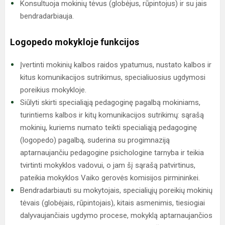
Konsultuoja mokinių tėvus (globėjus, rūpintojus) ir su jais
bendradarbiauja.
Logopedo mokykloje funkcijos
Įvertinti mokinių kalbos raidos ypatumus, nustato kalbos ir
kitus komunikacijos sutrikimus, specialiuosius ugdymosi
poreikius mokykloje.
Siūlyti skirti specialiąją pedagoginę pagalbą mokiniams,
turintiems kalbos ir kitų komunikacijos sutrikimų: sąrašą
mokinių, kuriems numato teikti specialiąją pedagoginę
(logopedo) pagalbą, suderina su progimnaziją
aptarnaujančiu pedagogine psichologine tarnyba ir teikia
tvirtinti mokyklos vadovui, o jam šį sąrašą patvirtinus,
pateikia mokyklos Vaiko gerovės komisijos pirmininkei.
Bendradarbiauti su mokytojais, specialiųjų poreikių mokinių
tėvais (globėjais, rūpintojais), kitais asmenimis, tiesiogiai
dalyvaujančiais ugdymo procese, mokyklą aptarnaujančios