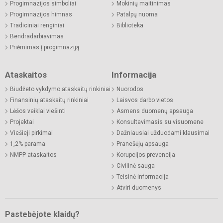
Progimnazijos simboliai
Mokinių maitinimas
Progimnazijos himnas
Patalpų nuoma
Tradiciniai renginiai
Biblioteka
Bendradarbiavimas
Priėmimas į progimnaziją
Ataskaitos
Informacija
Biudžeto vykdymo ataskaitų rinkiniai
Nuorodos
Finansinių ataskaitų rinkiniai
Laisvos darbo vietos
Lėšos veiklai viešinti
Asmens duomenų apsauga
Projektai
Konsultavimasis su visuomene
Viešieji pirkimai
Dažniausiai užduodami klausimai
1,2% parama
Pranešėjų apsauga
NMPP ataskaitos
Korupcijos prevencija
Civilinė sauga
Teisinė informacija
Atviri duomenys
Pastebėjote klaidų?