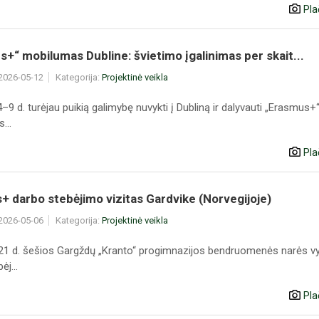
Pla
+“ mobilumas Dubline: švietimo įgalinimas per skait...
 2026-05-12
Kategorija:
Projektinė veikla
9 d. turėjau puikią galimybę nuvykti į Dubliną ir dalyvauti „Erasmus+
...
Pla
 darbo stebėjimo vizitas Gardvike (Norvegijoje)
 2026-05-06
Kategorija:
Projektinė veikla
1 d. šešios Gargždų „Kranto“ progimnazijos bendruomenės narės vy
ėj...
Pla