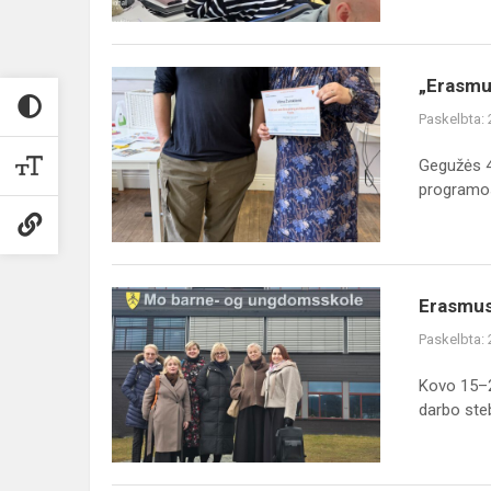
„Erasmus+“
„Erasmus
mobilumas
Paskelbta:
Dubline:
švietimo
Gegužės 4–
įgalinimas
programos
per
skait...
Erasmus+
Erasmus+
darbo
Paskelbta:
stebėjimo
vizitas
Kovo 15–2
Gardvike
darbo steb
(Norvegijoje)