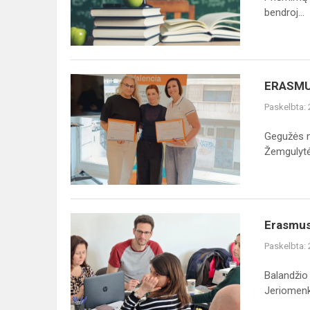
savivaldybės
bendroj...
mokyklas
mokytis
r...
ERASMUS
ERASMUS
patirtis
Paskelbta:
mokymuose
Valensijoje
Gegužės m
(Ispanijoje)
Žemgulytė.
Erasmus+
Erasmus+
kvalifikacijos
Paskelbta:
tobulinimo
kursuose
Balandžio
„Inovatyvūs
Jeriomenki
mok...