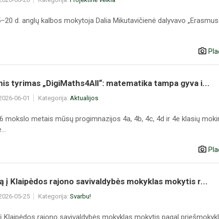
15–20 d. anglų kalbos mokytoja Dalia Mikutavičienė dalyvavo „Erasmus
Pla
is tyrimas „DigiMaths4All“: matematika tampa gyva i...
 2026-06-01
Kategorija:
Aktualijos
 mokslo metais mūsų progimnazijos 4a, 4b, 4c, 4d ir 4e klasių mokin
..
Pla
 į Klaipėdos rajono savivaldybės mokyklas mokytis r...
 2026-05-25
Kategorija:
Svarbu!
į Klaipėdos rajono savivaldybės mokyklas mokytis pagal priešmokykli