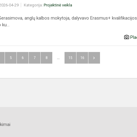
 2026-04-29
Kategorija:
Projektinė veikla
Gerasimova, anglų kalbos mokytoja, dalyvavo Erasmus+ kvalifikacijos
 ku...
Pla
5
6
7
8
...
15
16
kimai