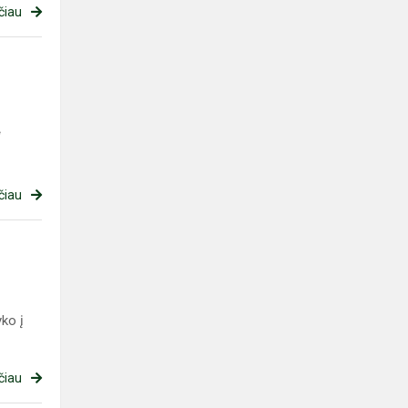
čiau
“
čiau
ko į
čiau