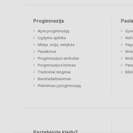
Progimnazija
Pasl
Apie progimnaziją
Spe
Ugdymo aplinka
Nefo
Misija, vizija, vertybės
Paga
Pasiekimai
Moki
Progimnazijos simboliai
Moki
Progimnazijos himnas
Pat
Tradiciniai renginiai
Bibl
Bendradarbiavimas
Priėmimas į progimnaziją
Pastebėjote klaidų?