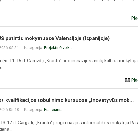
Pla
 patirtis mokymuose Valensijoje (Ispanijoje)
 2026-05-21
Kategorija:
Projektinė veikla
ėn. 11-16 d. Gargždų „Kranto“ progimnazijos anglų kalbos mokytoja
..
Pla
 kvalifikacijos tobulinimo kursuose „Inovatyvūs mok...
 2026-05-18
Kategorija:
Pranešimai
 13-17 d. Gargždų „Kranto“ progimnazijos informatikos mokytoja Ra
enė...