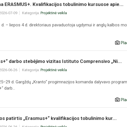
 ERASMUS+. Kvalifikacijos tobulinimo kursuose apie...
 2026-07-09
Kategorija:
Projektinė veikla
9 d. – liepos 4 d. direktoriaus pavaduotoja ugdymui ir anglų kalbos m
Pla
+“ darbo stebėjimo vizitas Istituto Comprensivo „Ni...
 2026-06-26
Kategorija:
Projektinė veikla
5–29 d. Gargždų „Kranto“ progimnazijos komanda dalyvavo progra
“ darb...
Pla
s patirtis „Erasmus+“ kvalifikacijos tobulinimo kur...
 2026-06-26
Kategorija:
Projektinė veikla