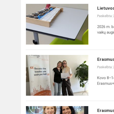
Lietuvos
Lietuvo
vaikų
Paskelbta:
augimo
stebėsenos
2026 m. b
tyrimas
vaikų augi
(COSI)
Erasmus+
Erasmus+
kvalifikacijos
Paskelbta:
tobulinimo
kursuose
Kovo 8–14
Splite
Erasmus+.
(Kroatij...
Erasmus+
Erasmus