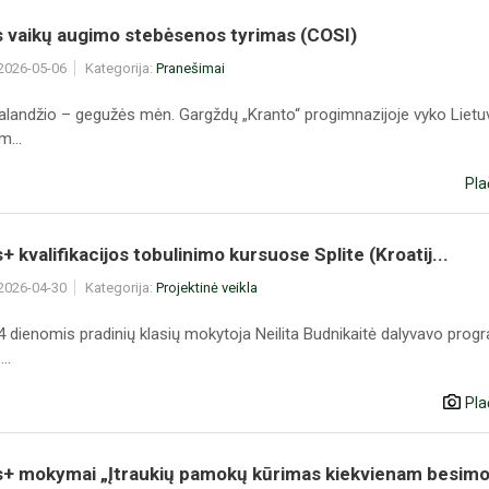
s vaikų augimo stebėsenos tyrimas (COSI)
 2026-05-06
Kategorija:
Pranešimai
alandžio – gegužės mėn. Gargždų „Kranto“ progimnazijoje vyko Liet
m...
Pla
 kvalifikacijos tobulinimo kursuose Splite (Kroatij...
 2026-04-30
Kategorija:
Projektinė veikla
 dienomis pradinių klasių mokytoja Neilita Budnikaitė dalyvavo pro
..
Pla
+ mokymai „Įtraukių pamokų kūrimas kiekvienam besimo.