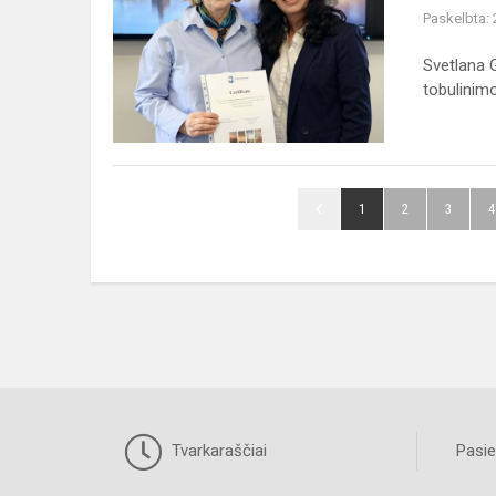
mokymai
Paskelbta:
„Įtraukių
pamokų
Svetlana 
kūrimas
tobulinimo
kiekvienam
besimo...
1
2
3
4
Tvarkaraščiai
Pasie