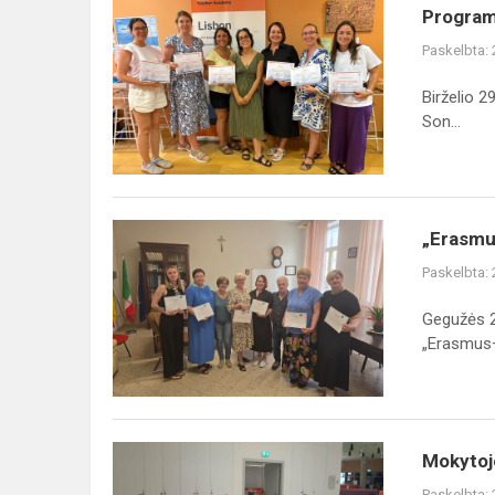
Programa
Programa
ERASMUS+.
Paskelbta:
Kvalifikacijos
tobulinimo
Birželio 2
kursuose
Son...
apie...
„Erasmus+“
„Erasmus
darbo
Paskelbta:
stebėjimo
vizitas
Gegužės 2
Istituto
„Erasmus+
Comprensivo
„Ni...
Mokytojos
Mokytojo
patirtis
Paskelbta: