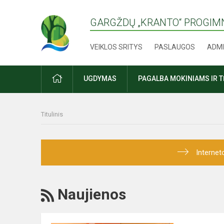
GARGŽDŲ „KRANTO“ PROGIM
VEIKLOS SRITYS
PASLAUGOS
ADMI
PRADŽIA
UGDYMAS
PAGALBA MOKINIAMS IR 
Titulinis
Internet
RSS
Naujienos