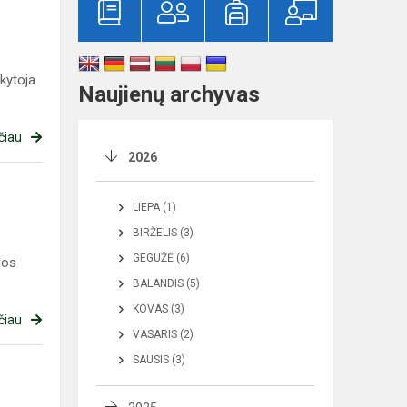
okytoja
Naujienų archyvas
čiau
2026
LIEPA (1)
BIRŽELIS (3)
GEGUŽĖ (6)
mos
BALANDIS (5)
KOVAS (3)
čiau
VASARIS (2)
SAUSIS (3)