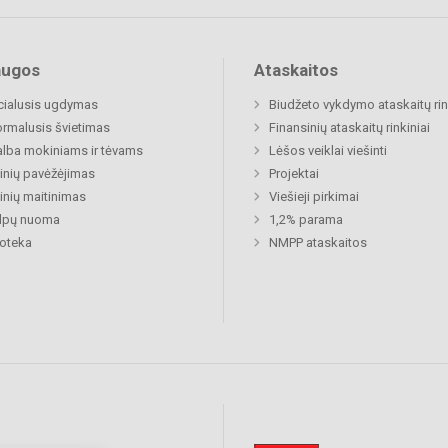
augos
Ataskaitos
cialusis ugdymas
Biudžeto vykdymo ataskaitų rin
rmalusis švietimas
Finansinių ataskaitų rinkiniai
lba mokiniams ir tėvams
Lėšos veiklai viešinti
nių pavėžėjimas
Projektai
nių maitinimas
Viešieji pirkimai
alpų nuoma
1,2% parama
ioteka
NMPP ataskaitos