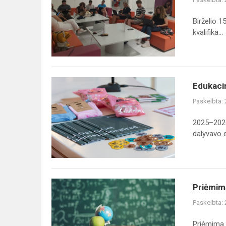
„Erasmus+“
kvalifikacijos
Birželio 
tobulinimo
kvalifika...
kur...
Edukacinis
Edukacin
tyrimas
Paskelbta:
„DigiMaths4All“:
matematika
2025–2026
tampa
dalyvavo e.
gyva
i...
Priėmimą
Priėmimą
į
Paskelbta:
Klaipėdos
rajono
Priėmimą 