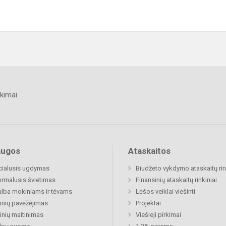
kimai
augos
Ataskaitos
cialusis ugdymas
Biudžeto vykdymo ataskaitų rin
rmalusis švietimas
Finansinių ataskaitų rinkiniai
lba mokiniams ir tėvams
Lėšos veiklai viešinti
nių pavėžėjimas
Projektai
nių maitinimas
Viešieji pirkimai