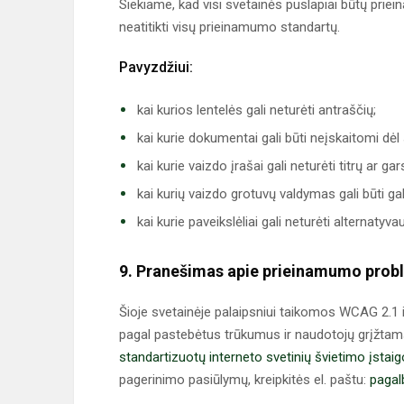
Siekiame, kad visi svetainės puslapiai būtų priein
neatitikti visų prieinamumo standartų.
Pavyzdžiui:
kai kurios lentelės gali neturėti antraščių;
kai kurie dokumentai gali būti neįskaitomi dėl
kai kurie vaizdo įrašai gali neturėti titrų ar g
kai kurių vaizdo grotuvų valdymas gali būti gal
kai kurie paveikslėliai gali neturėti alternatyva
9. Pranešimas apie prieinamumo pro
Šioje svetainėje palaipsniui taikomos WCAG 2.1 i
pagal pastebėtus trūkumus ir naudotojų grįžtam
standartizuotų interneto svetinių švietimo įstai
pagerinimo pasiūlymų, kreipkitės el. paštu:
pagal