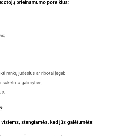
audotojų prieinamumo poreikius:
as;
i rankų judesius ar ribotai jėgai;
ai sukėlimo galimybes;
us.
e?
 visiems, stengiamės, kad jūs galėtumėte: