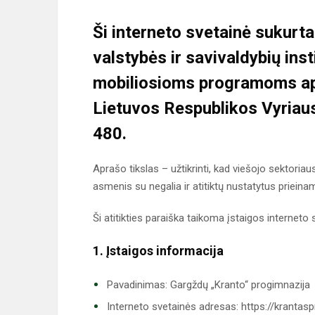
Ši interneto svetainė sukurt
valstybės ir savivaldybių inst
mobiliosioms programoms a
Lietuvos Respublikos Vyriaus
480.
Aprašo tikslas – užtikrinti, kad viešojo sektori
asmenis su negalia ir atitiktų nustatytus priein
Ši atitikties paraiška taikoma įstaigos interneto 
1. Įstaigos informacija
Pavadinimas: Gargždų „Kranto“ progimnazija
Interneto svetainės adresas: https://krantaspr