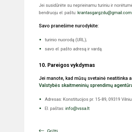
Jei susidūrėte su neprieinamu turiniu ir norėtumė
bendruoju el. paštu:
krantasgargzdu@gmail.com
Savo pranešime nurodykite:
turinio nuorodą (URL);
savo el. pašto adresą ir vardą.
10. Pareigos vykdymas
Jei manote, kad mūsų svetainė neatitinka a
Valstybės skaitmeninių sprendimų agentūr
Adresas: Konstitucijos pr. 15-89, 09319 Vilni
El. paštas:
info@vssa.lt
Grįžti