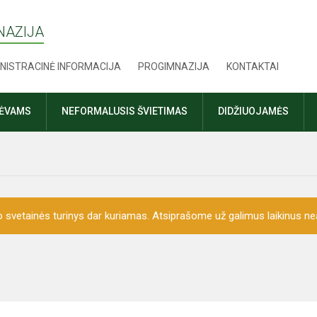
NAZIJA
NISTRACINĖ INFORMACIJA
PROGIMNAZIJA
KONTAKTAI
TĖVAMS
NEFORMALUSIS ŠVIETIMAS
DIDŽIUOJAMĖS
o svetainės turinys dar kuriamas. Atsiprašome už galimus laikinus nea