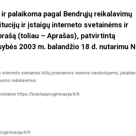
a ir palaikoma pagal
Bendrųjų reikalavimų
itucijų ir įstaigų interneto svetainėms ir
prašą
(toliau – Aprašas), patvirtintą
ybės 2003 m. balandžio 18 d. nutarimu N
aus interneto svetainės būtų prieinamos visiems naudotojams, įskaitan
amumo reikalavimus.
svetainei https://krantasprogimnazija.lt/lt
ogimnazija.lt/lt