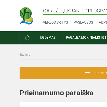
GARGŽDŲ „KRANTO“ PROGIM
VEIKLOS SRITYS
PASLAUGOS
ADMI
PRADŽIA
UGDYMAS
PAGALBA MOKINIAMS IR 
Titulinis
Internet
Prieinamumo paraiška