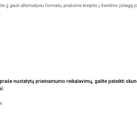
te jį gauti alternatyviu formatu, prašome kreiptis į švietimo įstaigą j
.
praše nustatytų prieinamumo reikalavimų, galite pateikti sku
ai
:
us