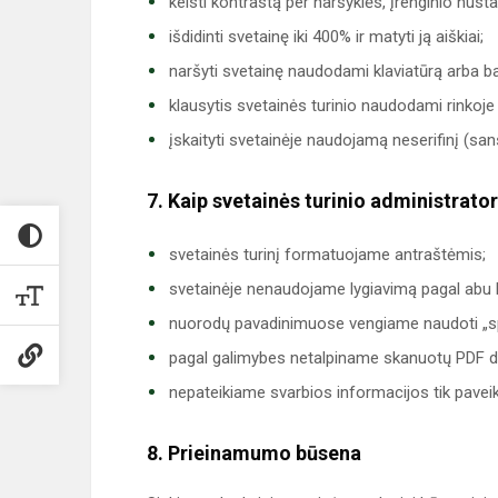
keisti kontrastą per naršyklės, įrenginio nust
išdidinti svetainę iki 400% ir matyti ją aiškiai;
naršyti svetainę naudodami klaviatūrą arba 
klausytis svetainės turinio naudodami rinkoje
įskaityti svetainėje naudojamą neserifinį (san
7. Kaip svetainės turinio administratori
svetainės turinį formatuojame antraštėmis;
svetainėje nenaudojame lygiavimą pagal abu 
nuorodų pavadinimuose vengiame naudoti „spau
pagal galimybes netalpiname skanuotų PDF 
nepateikiame svarbios informacijos tik paveik
8. Prieinamumo būsena