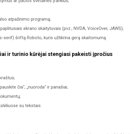
atymus ar pačios svetainės įrankius;
balso atpažinimo programą;
 paplitusiais ekrano skaitytuvais (pvz., NVDA, VoiceOver, JAWS);
s-serif) šriftą Roboto, kuris užtikrina gerą skaitomumą.
ai ir turinio kūrėjai stengiasi pakeisti įpročius
kraštus;
skite čia“, „nuoroda" ir panašiai;
dokumentų;
slėliuose su tekstais.