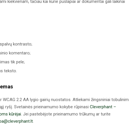
ami kiekvienam, tačiau kai kurie puslapiai ar dokumentai gali laikinai
 spalvų kontrasto;
arsinio komentaro;
imas tik pele;
us teksto.
blemas
r WCAG 2.2 AA lygio gairių nuostatos. Atliekami žingsniniai tobulinim
ąjį ryšį. Svetainės prieinamumo kokybe rūpinasi
Cleverphant –
goms kūrėjai
. Jei pastebėjote prieinamumo trūkumų ar turite
ba@cleverphant.lt
.