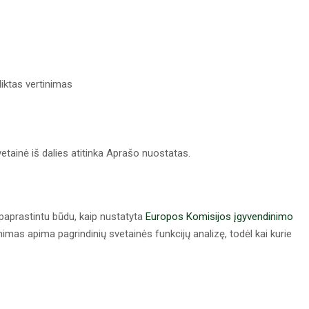
liktas vertinimas
etainė iš dalies atitinka Aprašo nuostatas.
paprastintu būdu, kaip nustatyta
Europos Komisijos įgyvendinimo
nimas apima pagrindinių svetainės funkcijų analizę, todėl kai kurie