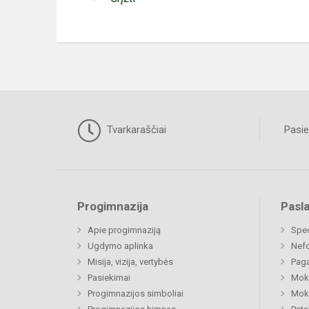
Tvarkaraščiai
Pasie
Progimnazija
Pasl
Apie progimnaziją
Spe
Ugdymo aplinka
Nefo
Misija, vizija, vertybės
Paga
Pasiekimai
Moki
Progimnazijos simboliai
Moki