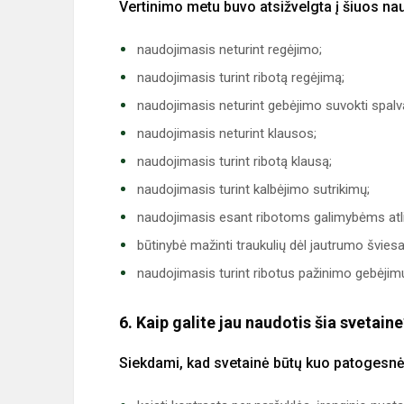
Vertinimo metu buvo atsižvelgta į šiuos n
naudojimasis neturint regėjimo;
naudojimasis turint ribotą regėjimą;
naudojimasis neturint gebėjimo suvokti spalv
naudojimasis neturint klausos;
naudojimasis turint ribotą klausą;
naudojimasis turint kalbėjimo sutrikimų;
naudojimasis esant ribotoms galimybėms atlikt
būtinybė mažinti traukulių dėl jautrumo švies
naudojimasis turint ribotus pažinimo gebėjim
6. Kaip galite jau naudotis šia svetain
Siekdami, kad svetainė būtų kuo patogesnė