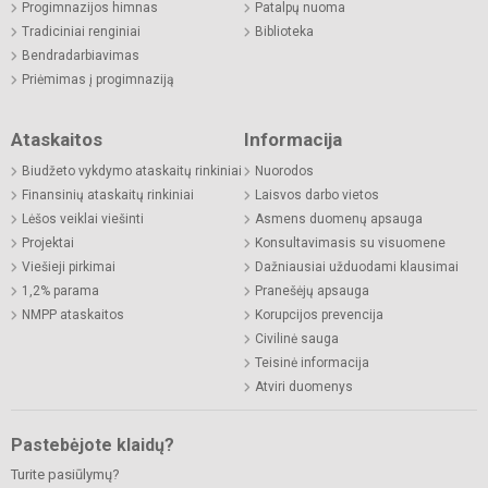
Progimnazijos himnas
Patalpų nuoma
Tradiciniai renginiai
Biblioteka
Bendradarbiavimas
Priėmimas į progimnaziją
Ataskaitos
Informacija
Biudžeto vykdymo ataskaitų rinkiniai
Nuorodos
Finansinių ataskaitų rinkiniai
Laisvos darbo vietos
Lėšos veiklai viešinti
Asmens duomenų apsauga
Projektai
Konsultavimasis su visuomene
Viešieji pirkimai
Dažniausiai užduodami klausimai
1,2% parama
Pranešėjų apsauga
NMPP ataskaitos
Korupcijos prevencija
Civilinė sauga
Teisinė informacija
Atviri duomenys
Pastebėjote klaidų?
Turite pasiūlymų?