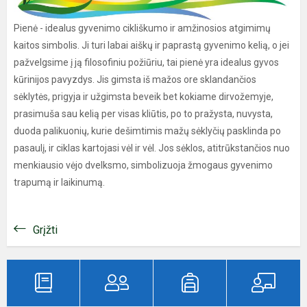
Pienė - idealus gyvenimo cikliškumo ir amžinosios atgimimų
kaitos simbolis. Ji turi labai aiškų ir paprastą gyvenimo kelią, o jei
pažvelgsime į ją filosofiniu požiūriu, tai pienė yra idealus gyvos
kūrinijos pavyzdys. Jis gimsta iš mažos ore sklandančios
sėklytės, prigyja ir užgimsta beveik bet kokiame dirvožemyje,
prasimuša sau kelią per visas kliūtis, po to pražysta, nuvysta,
duoda palikuonių, kurie dešimtimis mažų sėklyčių pasklinda po
pasaulį, ir ciklas kartojasi vėl ir vėl. Jos sėklos, atitrūkstančios nuo
menkiausio vėjo dvelksmo, simbolizuoja žmogaus gyvenimo
trapumą ir laikinumą.
Grįžti