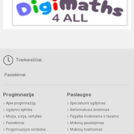
Tvarkaraščiai
Pasiekimai
Progimnazija
Paslaugos
Apie progimnaziją
Specialusis ugdymas
Ugdymo aplinka
Neformalusis švietimas
Misija, vizija, vertybės
Pagalba mokiniams ir tėvams
Pasiekimai
Mokinių pavėžėjimas
Progimnazijos simboliai
Mokinių maitinimas