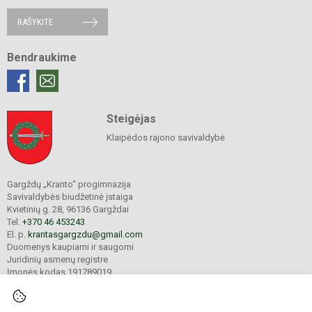
RAŠYKITE
Bendraukime
Steigėjas
Klaipėdos rajono savivaldybė
Gargždų „Kranto“ progimnazija
Savivaldybės biudžetinė įstaiga
Kvietinių g. 28, 96136 Gargždai
Tel.
+370 46 453243
El. p.
krantasgargzdu@gmail.com
Duomenys kaupiami ir saugomi
Juridinių asmenų registre
Įmonės kodas 191789019