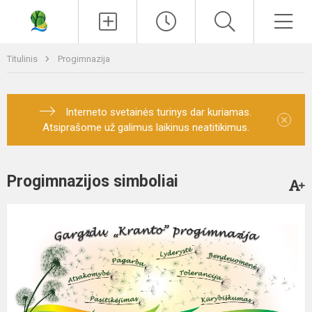
Paieška
Men
Titulinis
Progimnazija
Interneto svetainės turinys dar kuriamas.
×
Atsiprašome už galimus laikinus neatitikimus.
Progimnazijos simboliai