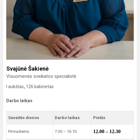
Svajūnė Šakienė
Visuomenės sveikatos specialistė
I aukštas
,
126 kabinetas
Darbo laikas
Savaitės dienos
Darbo laikas
Pietūs
12.00 – 12.30
Pirmadienis
7.30 – 16.10