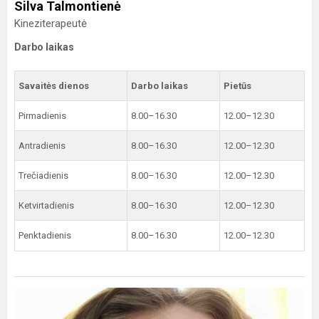
Silva Talmontienė
Kineziterapeutė
Darbo laikas
Savaitės dienos
Darbo laikas
Pietūs
Pirmadienis
8.00–16.30
12.00–12.30
Antradienis
8.00–16.30
12.00–12.30
Trečiadienis
8.00–16.30
12.00–12.30
Ketvirtadienis
8.00–16.30
12.00–12.30
Penktadienis
8.00–16.30
12.00–12.30