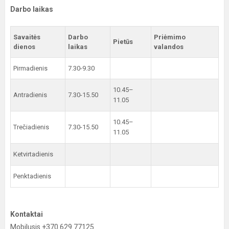
Darbo laikas
Savaitės
Darbo
Priėmimo
Pietūs
dienos
laikas
valandos
Pirmadienis
7.30-9.30
10.45–
Antradienis
7.30-15.50
11.05
10.45–
Trečiadienis
7.30-15.50
11.05
Ketvirtadienis
Penktadienis
Kontaktai
Mobilusis +370 629 77125