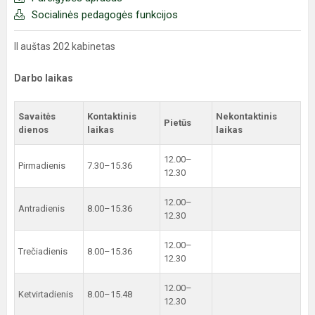
Socialinės pedagogės funkcijos
II auštas 202 kabinetas
Darbo laikas
Savaitės
Kontaktinis
Nekontaktinis
Pietūs
dienos
laikas
laikas
12.00–
Pirmadienis
7.30–15.36
12.30
12.00–
Antradienis
8.00–15.36
12.30
12.00–
Trečiadienis
8.00–15.36
12.30
12.00–
Ketvirtadienis
8.00–15.48
12.30