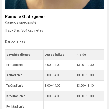
Ramunė Gudirgienė
Karjeros specialistė
III aukštas, 304 kabinetas
Darbo laikas
Savaitės dienos
Darbo laikas
Pietūs
Pirmadienis
8.00–14.00
13.00–13.30
Antradienis
8.00–14.00
13.00–13.30
Trečiadienis
8.00–14.00
13.00–13.30
Ketvirtadienis
8.00–14.00
13.00–13.30
Penktadienis