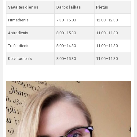
Savaitės dienos
Darbo laikas
Pietūs
Pirmadienis
7.30–16.00
12.00–12.30
Antradienis
8.00–15.30
11.00–11.30
Trečiadienis
8.00–14.30
11.00–11.30
Ketvirtadienis
8.00–15.30
11.00–11.30