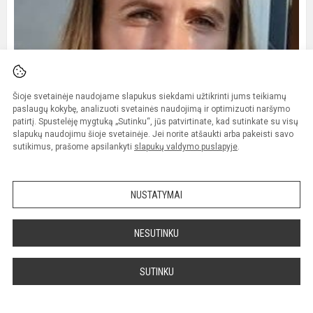
Šioje svetainėje naudojame slapukus siekdami užtikrinti jums teikiamų
paslaugų kokybę, analizuoti svetainės naudojimą ir optimizuoti naršymo
patirtį. Spustelėję mygtuką „Sutinku“, jūs patvirtinate, kad sutinkate su visų
slapukų naudojimu šioje svetainėje. Jei norite atšaukti arba pakeisti savo
sutikimus, prašome apsilankyti
slapukų valdymo puslapyje
.
NUSTATYMAI
NESUTINKU
Nina Arefjeva
SUTINKU
Psichologė
Kab. Nr. 208