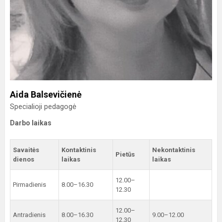
Aida Balsevičienė
Specialioji pedagogė
Darbo laikas
Savaitės
Kontaktinis
Nekontaktinis
Pietūs
dienos
laikas
laikas
12.00–
Pirmadienis
8.00–16.30
12.30
12.00–
Antradienis
8.00–16.30
9.00–12.00
12.30