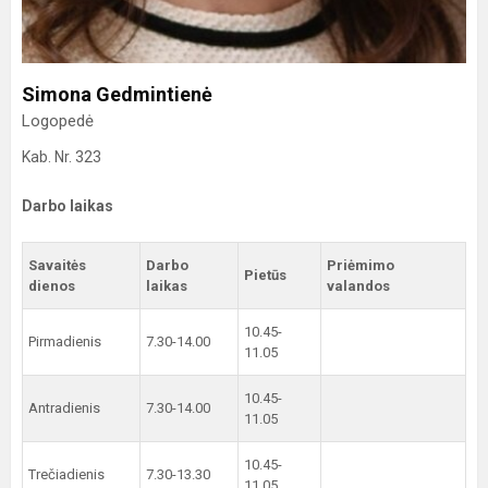
Simona Gedmintienė
Logopedė
Kab. Nr. 323
Darbo laikas
Savaitės
Darbo
Priėmimo
Pietūs
dienos
laikas
valandos
10.45-
Pirmadienis
7.30-14.00
11.05
10.45-
Antradienis
7.30-14.00
11.05
10.45-
Trečiadienis
7.30-13.30
11.05