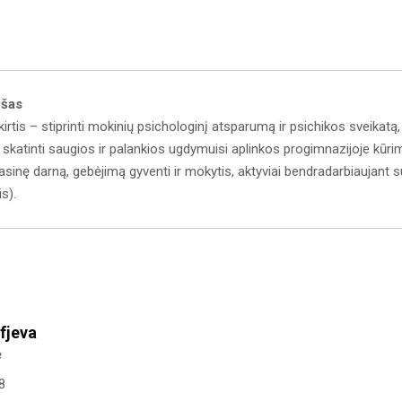
ešas
rtis – stiprinti mokinių psichologinį atsparumą ir psichikos sveikatą,
katinti saugios ir palankios ugdymuisi aplinkos progimnazijoje kūri
sinę darną, gebėjimą gyventi ir mokytis, aktyviai bendradarbiaujant s
is).
fjeva
ė
8