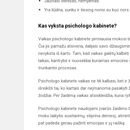
Jaučiasi vienišas, nemylimas.
Yra liūdna, sunku ir tiesiog norisi su kuo nors p
Kas vyksta psichologo kabinete?
Vaikas psichologo kabinete pirmiausia mokosi bū
Čia jis pamažu atsiveria, dalijasi savo džiaugsmi
nevyksta iš karto. Tam, kad vaikas galėtų kalbėti 
laikas, kantrybė ir nuosekliai kuriamas emocinis
trunkantis procesas.
Psichologo kabinete vaikas ne tik kalbasi, bet ir
išreikšti tai, ko kartais dar neįmanoma pasakyti ž
žodžiai. Per žaidimą vaikas atsiskleidžia, kuria ry
Psichologo kabinete naudojami įvairūs žaidimo b
moko laikytis susitarimų, stiprina dėmesį, atmint
pat padeda geriau pažinti emocijas ir jų raišką.