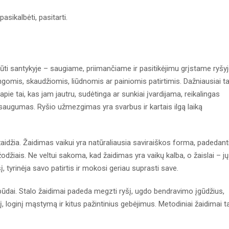
asikalbėti, pasitarti.
ti santykyje – saugiame, priimančiame ir pasitikėjimu grįstame ryšyj
ngomis, skaudžiomis, liūdnomis ar painiomis patirtimis. Dažniausiai ta
apie tai, kas jam jautru, sudėtinga ar sunkiai įvardijama, reikalingas
 saugumas. Ryšio užmezgimas yra svarbus ir kartais ilgą laiką
 žaidžia. Žaidimas vaikui yra natūraliausia saviraiškos forma, padedant
odžiais. Ne veltui sakoma, kad žaidimas yra vaikų kalba, o žaislai – jų
šį, tyrinėja savo patirtis ir mokosi geriau suprasti save.
ūdai. Stalo žaidimai padeda megzti ryšį, ugdo bendravimo įgūdžius,
į, loginį mąstymą ir kitus pažintinius gebėjimus. Metodiniai žaidimai t