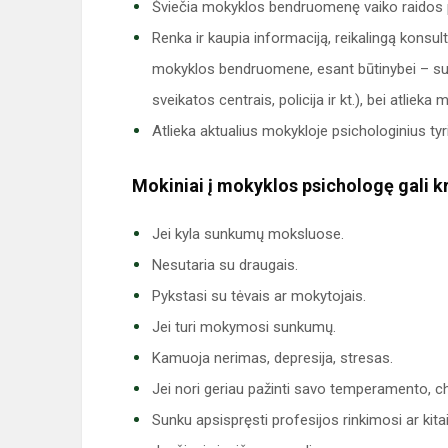
Šviečia mokyklos bendruomenę vaiko raidos ps
Renka ir kaupia informaciją, reikalingą kon
mokyklos bendruomene, esant būtinybei – su 
sveikatos centrais, policija ir kt.), bei atlie
Atlieka aktualius mokykloje psichologinius 
Mokiniai į mokyklos psichologę gali kre
Jei kyla sunkumų moksluose.
Nesutaria su draugais.
Pykstasi su tėvais ar mokytojais.
Jei turi mokymosi sunkumų.
Kamuoja nerimas, depresija, stresas.
Jei nori geriau pažinti savo temperamento, c
Sunku apsispręsti profesijos rinkimosi ar kit