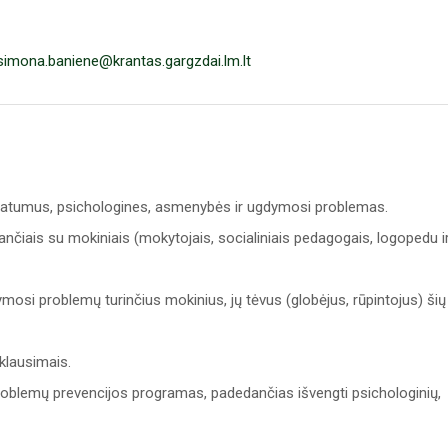
simona.baniene@krantas.gargzdai.lm.lt
ypatumus, psichologines, asmenybės ir ugdymosi problemas.
rbančiais su mokiniais (mokytojais, socialiniais pedagogais, logopedu i
osi problemų turinčius mokinius, jų tėvus (globėjus, rūpintojus) šių
klausimais.
ų problemų prevencijos programas, padedančias išvengti psichologinių,