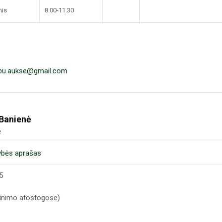
nis
8.00-11.30
bu.aukse@gmail.com
Banienė
ė
ybės aprašas
5
ginimo atostogose)