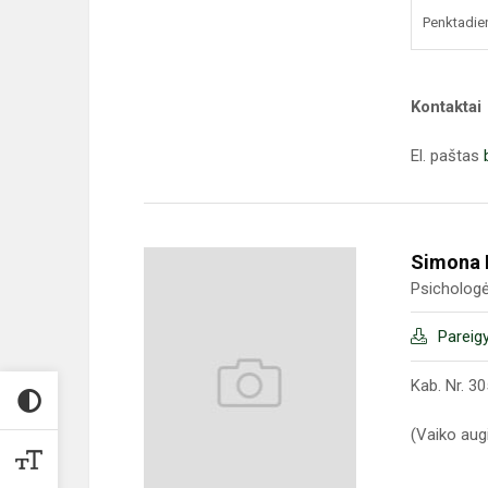
Penktadie
Kontaktai
El. paštas
Simona 
Psicholog
Pareig
Kab. Nr. 30
(Vaiko au