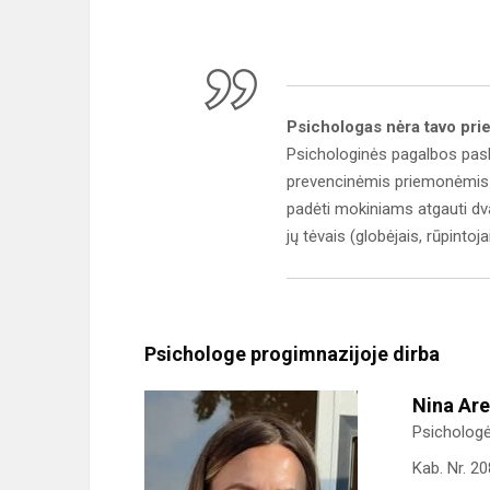
Psichologas nėra tavo pri
Psichologinės pagalbos paski
prevencinėmis priemonėmis s
padėti mokiniams atgauti dva
jų tėvais (globėjais, rūpintoja
Psichologe progimnazijoje dirba
Nina Are
Psicholog
Kab. Nr. 20