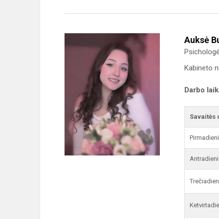
Auksė B
Psicholog
Kabineto 
Darbo lai
Savaitės 
Pirmadien
Antradieni
Trečiadien
Ketvirtadi