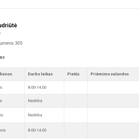
udriūtė
ė
numeris 305
kas
dienos
Darbo laikas
Pietūs
Priėmimo valandos
is
8.00-14.00
s
Nedirba
is
Nedirba
enis
8.00-14.00