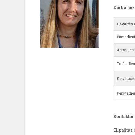
Darbo lai
Savaitės 
Pirmadien
Antradieni
Trečiadien
Ketvirtadi
Penktadie
Kontaktai
El. paštas