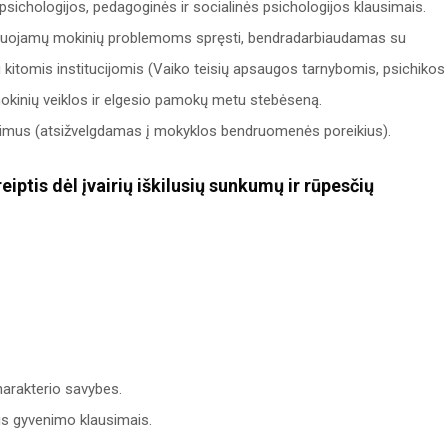
ichologijos, pedagoginės ir socialinės psichologijos klausimais.
sultuojamų mokinių problemoms spręsti, bendradarbiaudamas su
kitomis institucijomis (Vaiko teisių apsaugos tarnybomis, psichikos
ka mokinių veiklos ir elgesio pamokų metu stebėseną.
tyrimus (atsižvelgdamas į mokyklos bendruomenės poreikius).
iptis dėl įvairių iškilusių sunkumų ir rūpesčių
harakterio savybes.
ais gyvenimo klausimais.