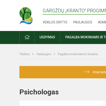
GARGŽDŲ „KRANTO“ PROGIM
VEIKLOS SRITYS
PASLAUGOS
ADMI
PRADŽIA
UGDYMAS
PAGALBA MOKINIAMS IR 
Titulinis
Paslaugos
Pagalba mokiniams ir tėvams
Internet
Psichologas