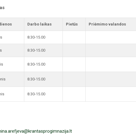
kas
dienos
Darbo laikas
Pietūs
Priėmimo valandos
is
8.30-15.00
s
8.30-15.00
is
8.30-15.00
enis
8.30-15.00
nis
8.30-15.00
nina.arefjeva@krantasprogimnazija.lt