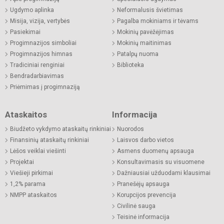
Ugdymo aplinka
Neformalusis švietimas
Misija, vizija, vertybės
Pagalba mokiniams ir tėvams
Pasiekimai
Mokinių pavėžėjimas
Progimnazijos simboliai
Mokinių maitinimas
Progimnazijos himnas
Patalpų nuoma
Tradiciniai renginiai
Biblioteka
Bendradarbiavimas
Priėmimas į progimnaziją
Ataskaitos
Informacija
Biudžeto vykdymo ataskaitų rinkiniai
Nuorodos
Finansinių ataskaitų rinkiniai
Laisvos darbo vietos
Lėšos veiklai viešinti
Asmens duomenų apsauga
Projektai
Konsultavimasis su visuomene
Viešieji pirkimai
Dažniausiai užduodami klausimai
1,2% parama
Pranešėjų apsauga
NMPP ataskaitos
Korupcijos prevencija
Civilinė sauga
Teisinė informacija