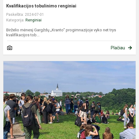
Kvalifikacijos tobulinimo renginiai
Paskelbta: 2024-07-01
Kategorija:
Renginiai
Birželio mėnesį Gargždų „Kranto“ progimnazijoje vyko net trys
kvalifikacijos tob...
Plačiau
Ž