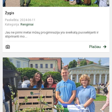
Žygis
Paskelbta: 2024-06-11
Kategorija:
Renginiai
Jau ne pirmi metai mūsų progimnazija yra sveikatą puoselėjanti ir
stiprinanti mo...
Plačiau
Ž
i
f