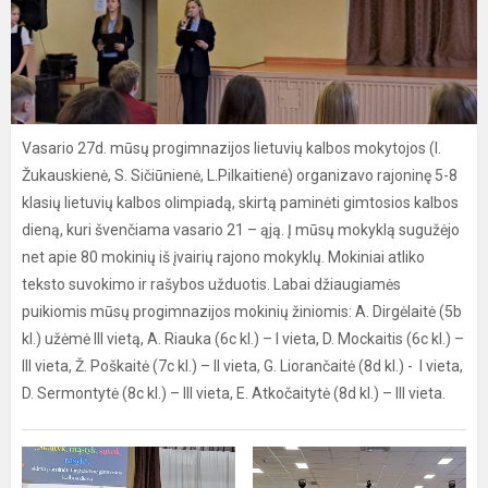
Vasario 27d. mūsų progimnazijos lietuvių kalbos mokytojos (I.
Žukauskienė, S. Sičiūnienė, L.Pilkaitienė) organizavo rajoninę 5-8
klasių lietuvių kalbos olimpiadą, skirtą paminėti gimtosios kalbos
dieną, kuri švenčiama vasario 21 – ąją. Į mūsų mokyklą sugužėjo
net apie 80 mokinių iš įvairių rajono mokyklų. Mokiniai atliko
teksto suvokimo ir rašybos užduotis. Labai džiaugiamės
puikiomis mūsų progimnazijos mokinių žiniomis: A. Dirgėlaitė (5b
kl.) užėmė III vietą, A. Riauka (6c kl.) – I vieta, D. Mockaitis (6c kl.) –
III vieta, Ž. Poškaitė (7c kl.) – II vieta, G. Liorančaitė (8d kl.) - I vieta,
D. Sermontytė (8c kl.) – III vieta, E. Atkočaitytė (8d kl.) – III vieta.