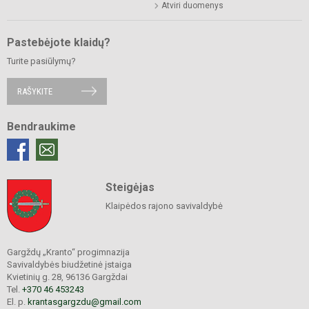
Atviri duomenys
Pastebėjote klaidų?
Turite pasiūlymų?
RAŠYKITE
Bendraukime
Steigėjas
Klaipėdos rajono savivaldybė
Gargždų „Kranto“ progimnazija
Savivaldybės biudžetinė įstaiga
Kvietinių g. 28, 96136 Gargždai
Tel.
+370 46 453243
El. p.
krantasgargzdu@gmail.com