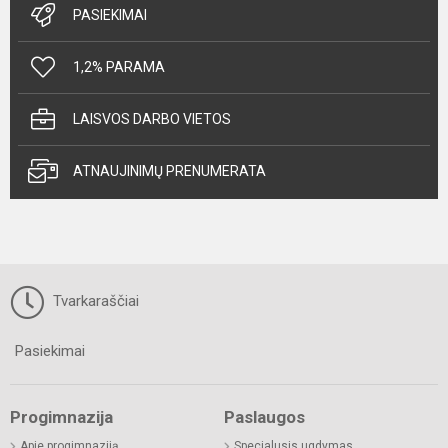
PASIEKIMAI
1,2% PARAMA
LAISVOS DARBO VIETOS
ATNAUJINIMŲ PRENUMERATA
Tvarkaraščiai
Pasiekimai
Progimnazija
Paslaugos
Apie progimnaziją
Specialusis ugdymas