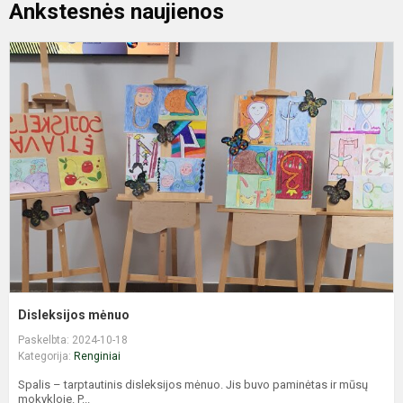
Ankstesnės naujienos
D
m
Disleksijos mėnuo
Paskelbta: 2024-10-18
Kategorija:
Renginiai
Spalis – tarptautinis disleksijos mėnuo. Jis buvo paminėtas ir mūsų
mokykloje. P...