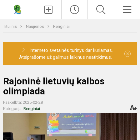
Paieška
Men
Titulinis
Naujienos
Renginiai
Interneto svetainės turinys dar kuriamas.
×
Atsiprašome už galimus laikinus neatitikimus.
Rajoninė lietuvių kalbos
olimpiada
Paskelbta: 2025-02-28
Kategorija:
Renginiai