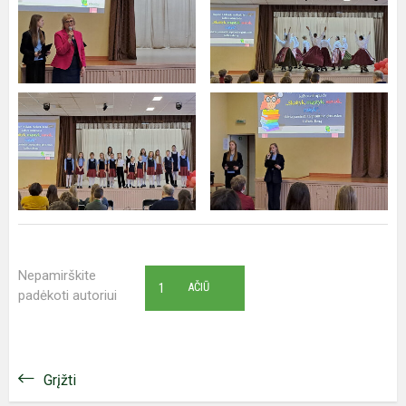
Nepamirškite
1
AČIŪ
padėkoti autoriui
Grįžti