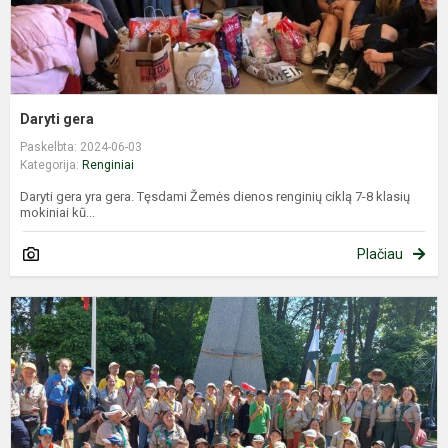
Daryti gera
Paskelbta: 2024-06-03
Kategorija:
Renginiai
Daryti gera yra gera. Tęsdami Žemės dienos renginių ciklą 7-8 klasių
mokiniai kū...
Plačiau
S
p
v