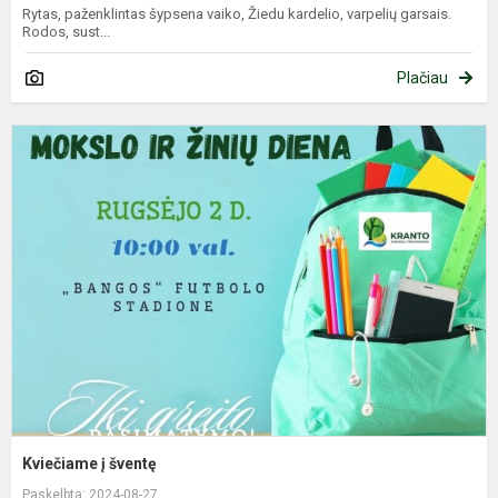
Rytas, paženklintas šypsena vaiko, Žiedu kardelio, varpelių garsais.
Rodos, sust...
Plačiau
K
į
š
Kviečiame į šventę
Paskelbta: 2024-08-27