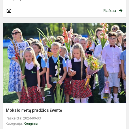
Plačiau
M
m
p
š
Mokslo metų pradžios šventė
Paskelbta: 2024-09-03
Kategorija:
Renginiai