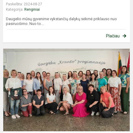
Paskelbta: 2024-08-27
Kategorija:
Renginiai
Daugelio mūsų gyvenime vykstančių dalykų sėkmė priklauso nuo
pasiruošimo. Nuo to...
Plačiau
K
t
r