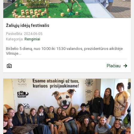
Žaliųjų idėjų festivalis
Paskelbta: 2024-06-05
Kategorija:
Renginiai
Birželio 5 dieną, nuo 10:00 iki 15:30 valandos, prezidentūros aikštėje
Vilniuje...
Plačiau
D
g