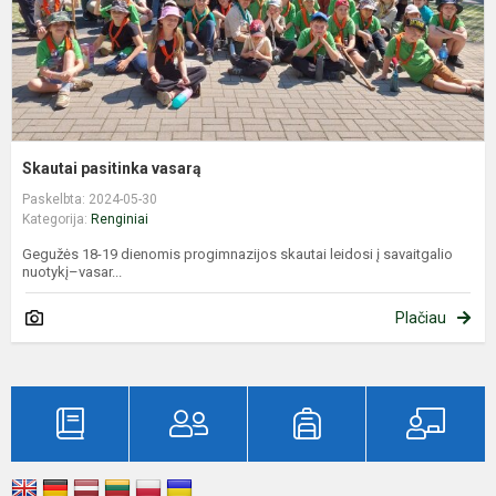
Skautai pasitinka vasarą
Paskelbta: 2024-05-30
Kategorija:
Renginiai
Gegužės 18-19 dienomis progimnazijos skautai leidosi į savaitgalio
nuotykį–vasar...
Plačiau